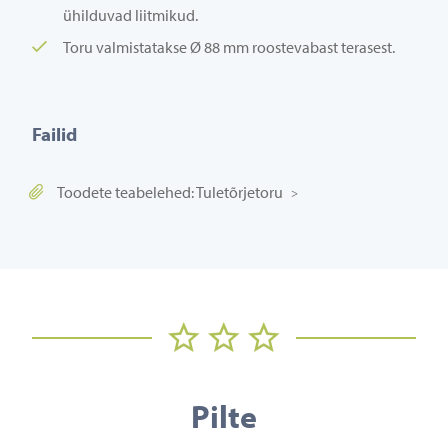
ühilduvad liitmikud.
Toru valmistatakse Ø 88 mm roostevabast terasest.
Failid
Toodete teabelehed: Tuletõrjetoru
Pilte