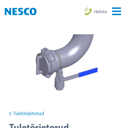
Helista
Tuletõrjetorud
Tuletõrjetorud