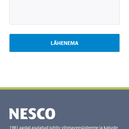
1981 aastal asutatud juhtiv vihmaveesüsteeme ja katuste