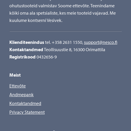
ohutustooteid valmistav Soome ettevõte. Teenindame
kõiki oma ala spetsialiste, kes meie tooteid vajavad. Me
kuulume kontserni Vesivek.
Klienditeenindus
tel. +358 2631 1550,
support@nesco.fi
Kontaktandmed
Teollisuustie 8, 16300 Orimattila
Registrikood
0432656-9
Meist
Ettevõte
Andmepank
Kontaktandmed
Privacy Statement