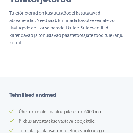
Tuletõrjetorud on kustutustöödel kasutatavad
abivahendid. Need saab kinnitada kas otse seinale või
lisatugede abil ka seinaredeli külge. Sulgeventiilid
kiirendavad ja tõhustavad päästetöötajate tööd tulekahju
korral.
Tehnilised andmed
Ühe toru maksimaalne pikkus on 6000 mm.
Pikkus arvestatakse vastavalt objektile.
Toru üla- ja alaosas on tuletõrjevoolikutega