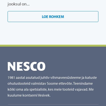
jooksul on...
LOE ROHKEM
1981 aastal asutatud juhtiv vihmaveesüsteeme ja katuste
ohutustooteid valmistav Soome ettevõte. Teenindame
kõiki oma ala spetsialiste, kes meie tooteid vajavad. Me
kuulume kontserni Vesivek.