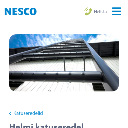
Helista
Katuseredelid
Helmi katuseredel