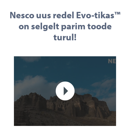
Nesco uus redel Evo-tikas™
on selgelt parim toode
turul!