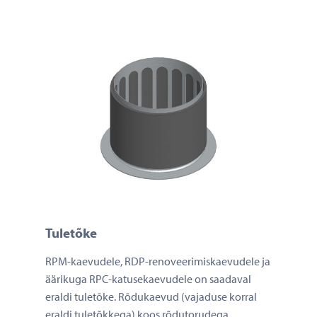
Tuletõke
RPM-kaevudele, RDP-renoveerimiskaevudele ja
äärikuga RPC-katusekaevudele on saadaval
eraldi tuletõke. Rõdukaevud (vajaduse korral
eraldi tuletõkkega) koos rõdutorudega