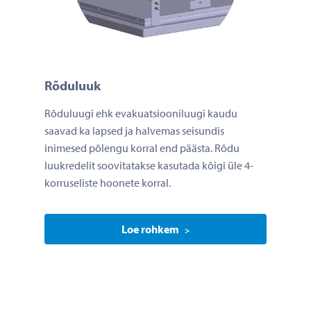
Rõduluuk
Rõduluugi ehk evakuatsiooniluugi kaudu
saavad ka lapsed ja halvemas seisundis
inimesed põlengu korral end päästa. Rõdu
luukredelit soovitatakse kasutada kõigi üle 4-
korruseliste hoonete korral.
Loe rohkem