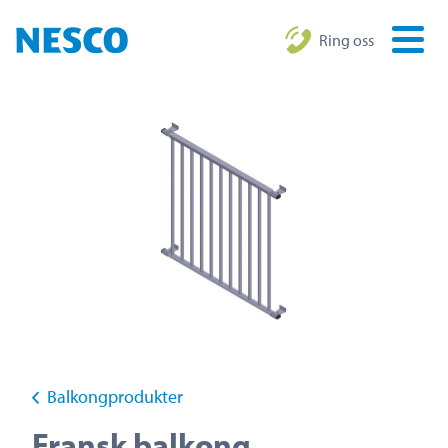
Ring oss
Balkongprodukter
Fransk balkong