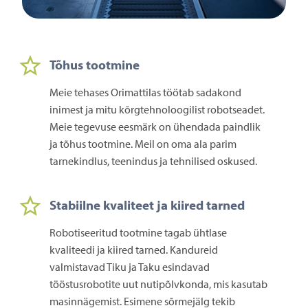
Tõhus tootmine
Meie tehases Orimattilas töötab sadakond
inimest ja mitu kõrgtehnoloogilist robotseadet.
Meie tegevuse eesmärk on ühendada paindlik
ja tõhus tootmine. Meil on oma ala parim
tarnekindlus, teenindus ja tehnilised oskused.
Stabiilne kvaliteet ja kiired tarned
Robotiseeritud tootmine tagab ühtlase
kvaliteedi ja kiired tarned. Kandureid
valmistavad Tiku ja Taku esindavad
tööstusrobotite uut nutipõlvkonda, mis kasutab
masinnägemist. Esimene sõrmejälg tekib