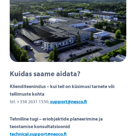
Kuidas saame aidata?
Klienditeenindus – kui teil on küsimusi tarnete või
tellimuste kohta
tel. +358 2631 1550,
support@nesco.fi
Tehniline tugi – eriobjektide planeerimine ja
teostamise konsultatsioonid
technical.support@nesco.fi