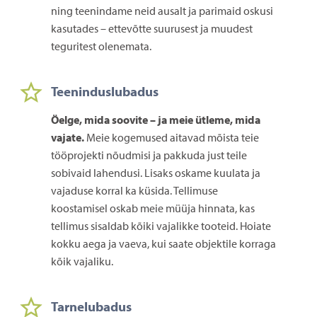
ning teenindame neid ausalt ja parimaid oskusi
kasutades – ettevõtte suurusest ja muudest
teguritest olenemata.
Teeninduslubadus
Öelge, mida soovite – ja meie ütleme, mida
vajate.
Meie kogemused aitavad mõista teie
tööprojekti nõudmisi ja pakkuda just teile
sobivaid lahendusi. Lisaks oskame kuulata ja
vajaduse korral ka küsida. Tellimuse
koostamisel oskab meie müüja hinnata, kas
tellimus sisaldab kõiki vajalikke tooteid. Hoiate
kokku aega ja vaeva, kui saate objektile korraga
kõik vajaliku.
Tarnelubadus