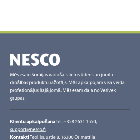
Mēs esam Somijas vadošais lietus ūdens un jumta
drošības produktu ražotājs. Mēs apkalpojam visa veida
profesionāļus šajā jomā. Mēs esam daļa no Vesivek
grupas.
Klientu apkalpošana
tel. +358 2631 1550,
support@nesco.fi
Kontakti
Teollisuustie 8, 16300 Orimattila