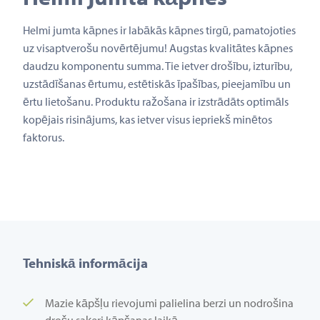
Helmi jumta kāpnes ir labākās kāpnes tirgū, pamatojoties
uz visaptverošu novērtējumu! Augstas kvalitātes kāpnes
daudzu komponentu summa. Tie ietver drošību, izturību,
uzstādīšanas ērtumu, estētiskās īpašības, pieejamību un
ērtu lietošanu. Produktu ražošana ir izstrādāts optimāls
kopējais risinājums, kas ietver visus iepriekš minētos
faktorus.
Tehniskā informācija
Mazie kāpšļu rievojumi palielina berzi un nodrošina
drošu saķeri kāpšanas laikā.