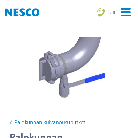
Call
Palokunnan kuivanousuputket
Palokunnan