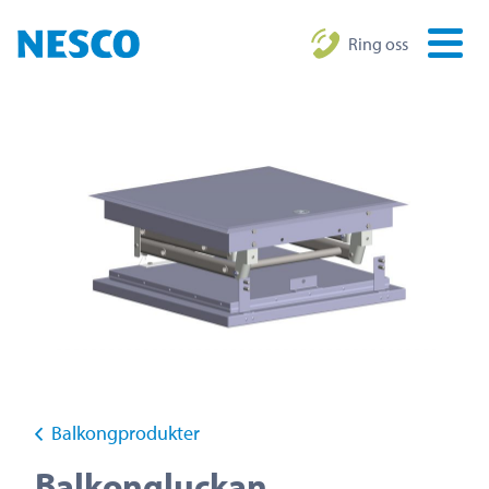
Ring oss
Balkongprodukter
Balkongluckan