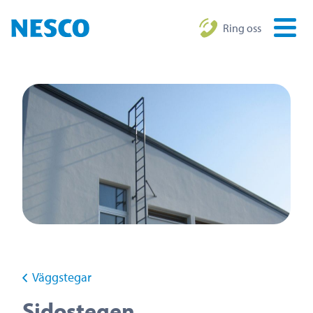
Ring oss
Väggstegar
Sidostegen