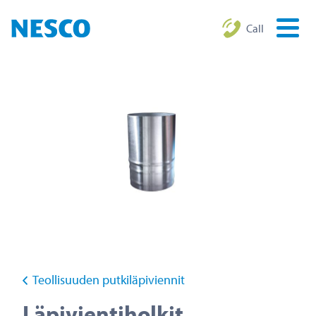
Call
Teollisuuden putkiläpiviennit
Läpivientiholkit