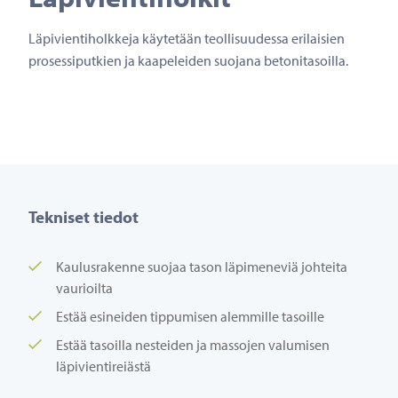
Läpivientiholkkeja käytetään teollisuudessa erilaisien
prosessiputkien ja kaapeleiden suojana betonitasoilla.
Tekniset tiedot
Kaulusrakenne suojaa tason läpimeneviä johteita
vaurioilta
Estää esineiden tippumisen alemmille tasoille
Estää tasoilla nesteiden ja massojen valumisen
läpivientireiästä